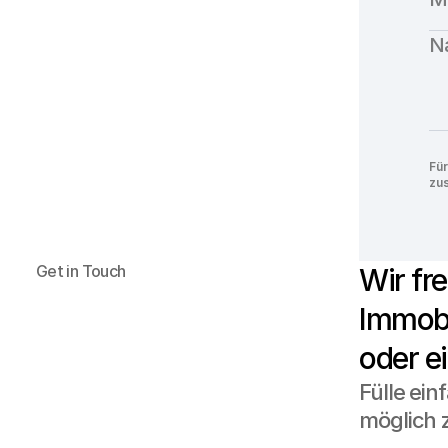
Für
zu
Get in Touch
Wir fre
Immobi
oder ei
Fülle ein
möglich 